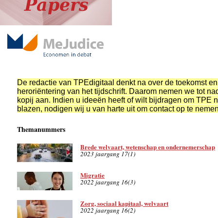
De redactie van TPEdigitaal denkt na over de toekomst en
heroriëntering van het tijdschrift. Daarom nemen we tot n
kopij aan. Indien u ideeën heeft of wilt bijdragen om TPE n
blazen, nodigen wij u van harte uit om contact op te nemen
Themanummers
Brede welvaart, wetenschap en ondernemerschap
2023 jaargang 17(1)
Migratie
2022 jaargang 16(3)
Zorg, sociaal kapitaal, welvaart
2022 jaargang 16(2)